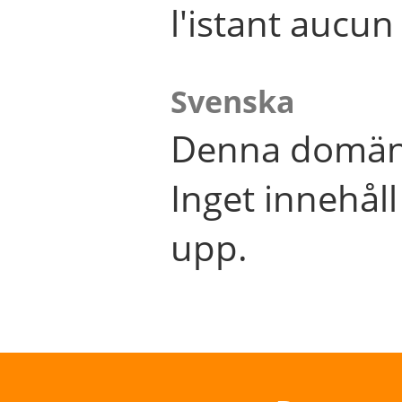
l'istant aucu
Svenska
Denna domän 
Inget innehål
upp.